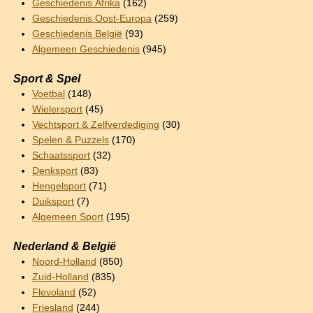
Geschiedenis Afrika
(162)
Geschiedenis Oost-Europa
(259)
Geschiedenis België
(93)
Algemeen Geschiedenis
(945)
Sport & Spel
Voetbal
(148)
Wielersport
(45)
Vechtsport & Zelfverdediging
(30)
Spelen & Puzzels
(170)
Schaatssport
(32)
Denksport
(83)
Hengelsport
(71)
Duiksport
(7)
Algemeen Sport
(195)
Nederland & België
Noord-Holland
(850)
Zuid-Holland
(835)
Flevoland
(52)
Friesland
(244)