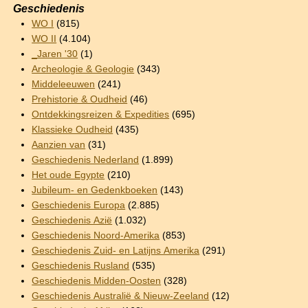
Geschiedenis
WO I
(815)
WO II
(4.104)
_Jaren '30
(1)
Archeologie & Geologie
(343)
Middeleeuwen
(241)
Prehistorie & Oudheid
(46)
Ontdekkingsreizen & Expedities
(695)
Klassieke Oudheid
(435)
Aanzien van
(31)
Geschiedenis Nederland
(1.899)
Het oude Egypte
(210)
Jubileum- en Gedenkboeken
(143)
Geschiedenis Europa
(2.885)
Geschiedenis Azië
(1.032)
Geschiedenis Noord-Amerika
(853)
Geschiedenis Zuid- en Latijns Amerika
(291)
Geschiedenis Rusland
(535)
Geschiedenis Midden-Oosten
(328)
Geschiedenis Australië & Nieuw-Zeeland
(12)