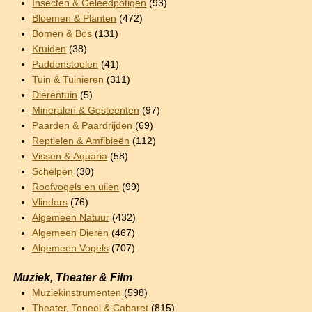
Insecten & Geleedpotigen
(93)
Bloemen & Planten
(472)
Bomen & Bos
(131)
Kruiden
(38)
Paddenstoelen
(41)
Tuin & Tuinieren
(311)
Dierentuin
(5)
Mineralen & Gesteenten
(97)
Paarden & Paardrijden
(69)
Reptielen & Amfibieën
(112)
Vissen & Aquaria
(58)
Schelpen
(30)
Roofvogels en uilen
(99)
Vlinders
(76)
Algemeen Natuur
(432)
Algemeen Dieren
(467)
Algemeen Vogels
(707)
Muziek, Theater & Film
Muziekinstrumenten
(598)
Theater, Toneel & Cabaret
(815)