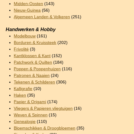
Midden-Oosten
(143)
Nieuw-Guinea
(56)
Algemeen Landen & Volkeren
(251)
Handwerken & Hobby
Modelbouw
(161)
Borduren & Kruissteek
(202)
Frivolité
(3)
Kantklossen & Kant
(152)
Patchwork & Quilten
(184)
Poppen & Poppenhuizen
(116)
Patronen & Naaien
(24)
Tekenen & Schilderen
(306)
Kalligrafie
(10)
Haken
(35)
Papier & Origami
(174)
Vliegers & Papieren vliegtuigen
(16)
Weven & Spinnen
(15)
Genealogie
(110)
Bloemschikken & Droogbloemen
(35)