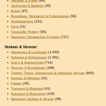
Sieraden & Kralen
(86)
Stofverven & Batikken
(35)
Breien
(87)
Brooddeeg, Boetseren & Pottenbakken
(55)
Houtbewerking
(141)
Kerst
(31)
Fotografie (Hobby)
(65)
Algemeen Handwerken & Hobby
(737)
Verkeer & Vervoer
Vliegtuigen & Luchtvaart
(1.040)
Schepen & Scheepvaart
(1.481)
Auto's & Autotechniek
(714)
Motoren & Bromfietsen
(188)
Treinen, Trams, Autobussen & Openbaar Vervoer
(843)
Koetsen & Rijtuigen
(31)
Fietsen
(45)
Transport & Materieel
(41)
Autosport & Motorsport
(129)
Algemeen Verkeer & Vervoer
(99)