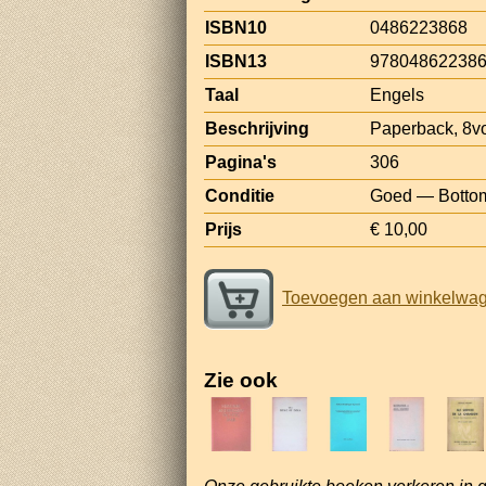
ISBN10
0486223868
ISBN13
97804862238
Taal
Engels
Beschrijving
Paperback, 8v
Pagina's
306
Conditie
Goed — Bottom c
Prijs
€ 10,00
Toevoegen aan winkelwa
Zie ook