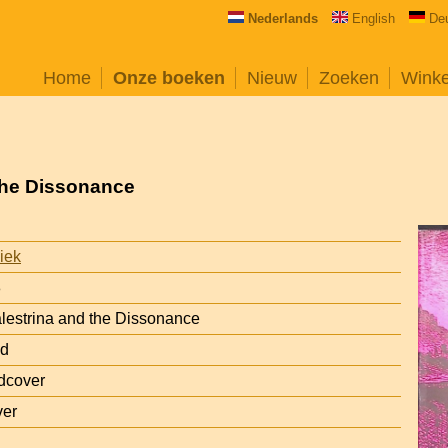
Nederlands
English
De
Home
Onze boeken
Nieuw
Zoeken
Wink
 the Dissonance
iek
8
alestrina and the Dissonance
ud
dcover
ver