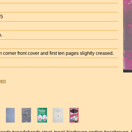
65
o.
orner front cover and first ten pages slightly creased.
gen