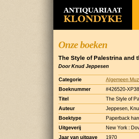
Onze boeken
The Style of Palestrina and
Door Knud Jeppesen
Categorie
Algemeen Muz
Boeknummer
#426520-XP3
Titel
The Style of P
Auteur
Jeppesen, Kn
Boektype
Paperback har
Uitgeverij
New York : Do
Jaar van uitgave
1970