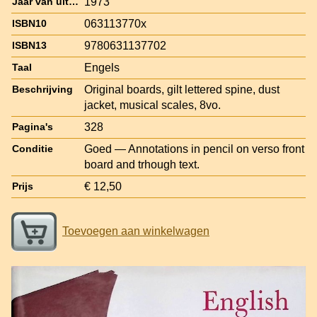
1973
Jaar van uitgave
063113770x
ISBN10
9780631137702
ISBN13
Engels
Taal
Original boards, gilt lettered spine, dust
Beschrijving
jacket, musical scales, 8vo.
328
Pagina's
Goed — Annotations in pencil on verso front
Conditie
board and trhough text.
€ 12,50
Prijs
Toevoegen aan winkelwagen