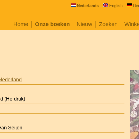
Nederlands
English
De
Home
Onze boeken
Nieuw
Zoeken
Wink
Nederland
7
d (Herdruk)
Van Seijen