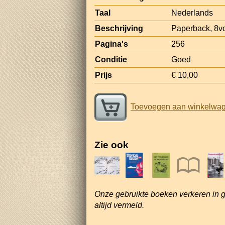
Taal
Nederlands
Beschrijving
Paperback, 8vo
Pagina's
256
Conditie
Goed
Prijs
€ 10,00
Toevoegen aan winkelwa
Zie ook
Onze gebruikte boeken verkeren in 
altijd vermeld.