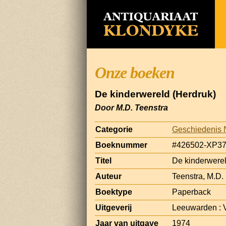
Onze boeken
De kinderwereld (Herdruk)
Door M.D. Teenstra
Categorie
Geschiedenis 
Boeknummer
#426502-XP3
Titel
De kinderwerel
Auteur
Teenstra, M.D.
Boektype
Paperback
Uitgeverij
Leeuwarden : 
Jaar van uitgave
1974