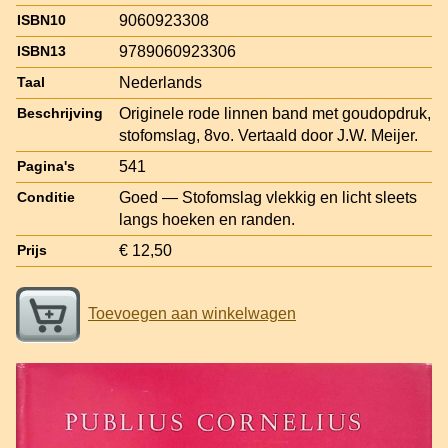
9060923308
ISBN10
9789060923306
ISBN13
Nederlands
Taal
Originele rode linnen band met goudopdruk,
Beschrijving
stofomslag, 8vo. Vertaald door J.W. Meijer.
541
Pagina's
Goed — Stofomslag vlekkig en licht sleets
Conditie
langs hoeken en randen.
€ 12,50
Prijs
Toevoegen aan winkelwagen