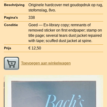
Originele hardcover met goudopdruk op rug,
Beschrijving
stofomslag, 8vo.
338
Pagina's
Goed — Ex-library copy; remnants of
Conditie
removed sticker on first endpaper; stamp on
title page; several tears dust jacket repaired
with tape; scuffed dust jacket at spine.
€ 12,50
Prijs
Toevoegen aan winkelwagen