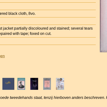
ttered black cloth, 8vo.
 jacket partially discoloured and stained; several tears
repaired with tape; foxed on cut.
gen
goede tweedehands staat, tenzij hierboven anders beschreven. 