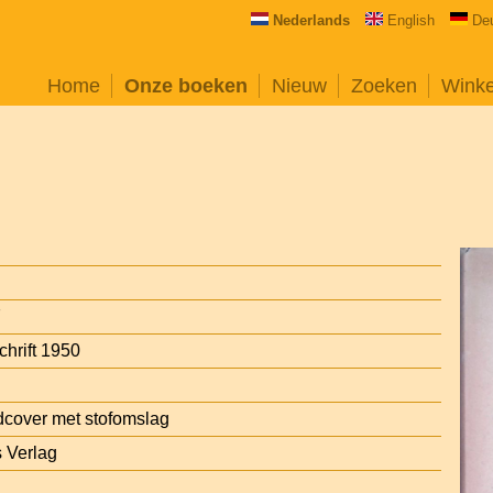
Nederlands
English
De
Home
Onze boeken
Nieuw
Zoeken
Wink
7
hrift 1950
cover met stofomslag
s Verlag