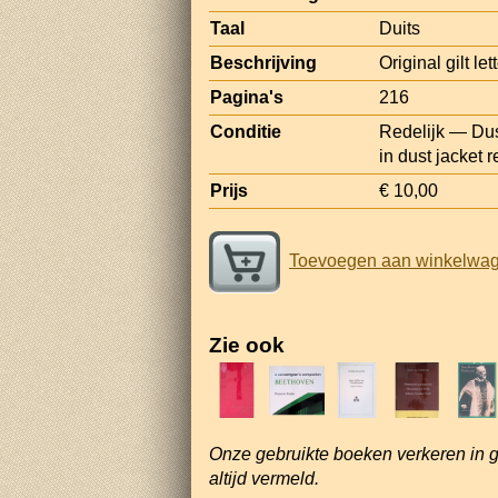
Taal
Duits
Beschrijving
Original gilt le
Pagina's
216
Conditie
Redelijk — Dust
in dust jacket 
Prijs
€ 10,00
Toevoegen aan winkelwa
Zie ook
Onze gebruikte boeken verkeren in 
altijd vermeld.