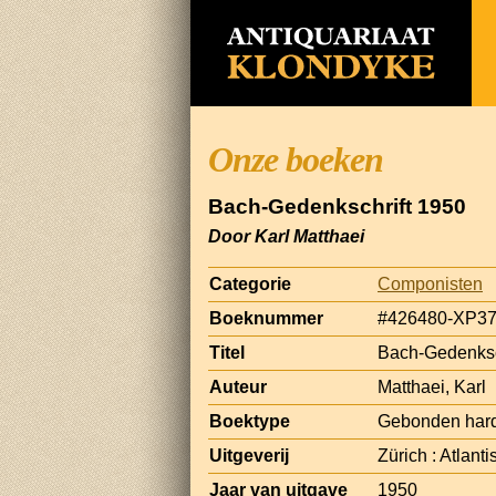
Onze boeken
Bach-Gedenkschrift 1950
Door Karl Matthaei
Categorie
Componisten
Boeknummer
#426480-XP3
Titel
Bach-Gedenksc
Auteur
Matthaei, Karl
Boektype
Gebonden hard
Uitgeverij
Zürich : Atlanti
Jaar van uitgave
1950