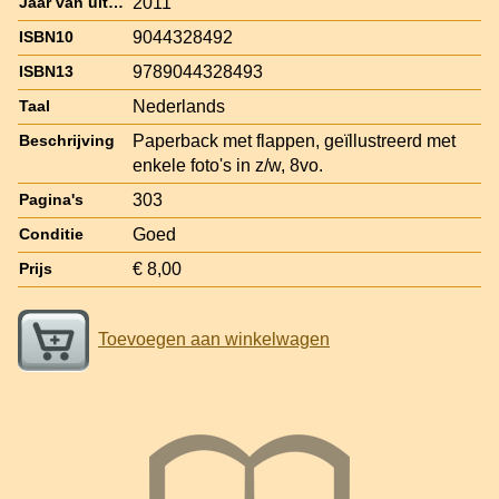
2011
Jaar van uitgave
9044328492
ISBN10
9789044328493
ISBN13
Nederlands
Taal
Paperback met flappen, geïllustreerd met
Beschrijving
enkele foto's in z/w, 8vo.
303
Pagina's
Goed
Conditie
€ 8,00
Prijs
Toevoegen aan winkelwagen