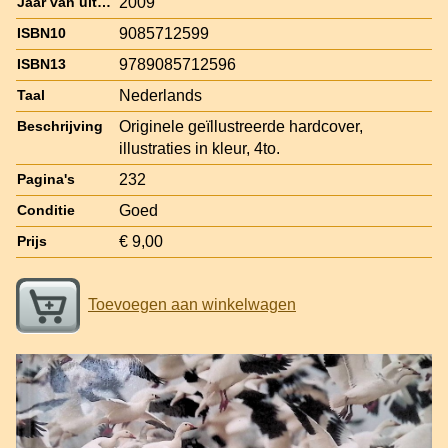
2009
Jaar van uitgave
9085712599
ISBN10
9789085712596
ISBN13
Nederlands
Taal
Originele geïllustreerde hardcover,
Beschrijving
illustraties in kleur, 4to.
232
Pagina's
Goed
Conditie
€ 9,00
Prijs
Toevoegen aan winkelwagen