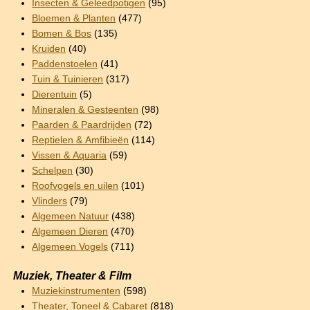
Insecten & Geleedpotigen
(95)
Bloemen & Planten
(477)
Bomen & Bos
(135)
Kruiden
(40)
Paddenstoelen
(41)
Tuin & Tuinieren
(317)
Dierentuin
(5)
Mineralen & Gesteenten
(98)
Paarden & Paardrijden
(72)
Reptielen & Amfibieën
(114)
Vissen & Aquaria
(59)
Schelpen
(30)
Roofvogels en uilen
(101)
Vlinders
(79)
Algemeen Natuur
(438)
Algemeen Dieren
(470)
Algemeen Vogels
(711)
Muziek, Theater & Film
Muziekinstrumenten
(598)
Theater, Toneel & Cabaret
(818)