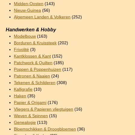
Midden-Oosten
(143)
Nieuw-Guinea
(56)
Algemeen Landen & Volkeren
(252)
Handwerken & Hobby
Modelbouw
(163)
Borduren & Kruissteek
(202)
Frivolité
(3)
Kantklossen & Kant
(152)
Patchwork & Quilten
(185)
Poppen & Poppenhuizen
(117)
Patronen & Naaien
(24)
Tekenen & Schilderen
(308)
Kalligrafie
(10)
Haken
(35)
Papier & Origami
(176)
Vliegers & Papieren vliegtuigen
(16)
Weven & Spinnen
(15)
Genealogie
(113)
Bloemschikken & Droogbloemen
(36)