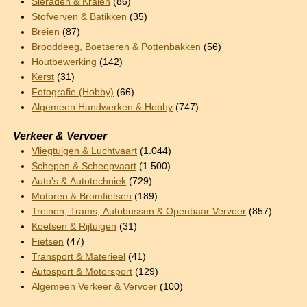
Sieraden & Kralen
(86)
Stofverven & Batikken
(35)
Breien
(87)
Brooddeeg, Boetseren & Pottenbakken
(56)
Houtbewerking
(142)
Kerst
(31)
Fotografie (Hobby)
(66)
Algemeen Handwerken & Hobby
(747)
Verkeer & Vervoer
Vliegtuigen & Luchtvaart
(1.044)
Schepen & Scheepvaart
(1.500)
Auto's & Autotechniek
(729)
Motoren & Bromfietsen
(189)
Treinen, Trams, Autobussen & Openbaar Vervoer
(857)
Koetsen & Rijtuigen
(31)
Fietsen
(47)
Transport & Materieel
(41)
Autosport & Motorsport
(129)
Algemeen Verkeer & Vervoer
(100)