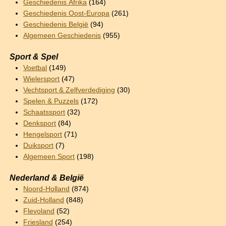
Geschiedenis Afrika
(164)
Geschiedenis Oost-Europa
(261)
Geschiedenis België
(94)
Algemeen Geschiedenis
(955)
Sport & Spel
Voetbal
(149)
Wielersport
(47)
Vechtsport & Zelfverdediging
(30)
Spelen & Puzzels
(172)
Schaatssport
(32)
Denksport
(84)
Hengelsport
(71)
Duiksport
(7)
Algemeen Sport
(198)
Nederland & België
Noord-Holland
(874)
Zuid-Holland
(848)
Flevoland
(52)
Friesland
(254)