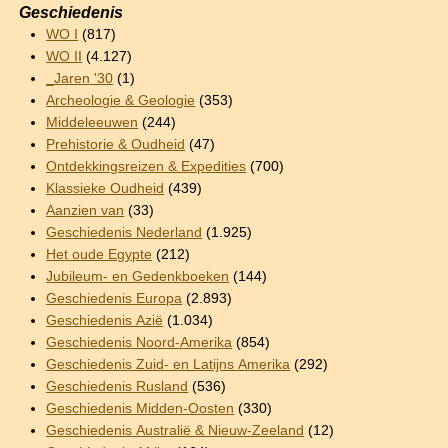
Geschiedenis
WO I
(817)
WO II
(4.127)
_Jaren '30
(1)
Archeologie & Geologie
(353)
Middeleeuwen
(244)
Prehistorie & Oudheid
(47)
Ontdekkingsreizen & Expedities
(700)
Klassieke Oudheid
(439)
Aanzien van
(33)
Geschiedenis Nederland
(1.925)
Het oude Egypte
(212)
Jubileum- en Gedenkboeken
(144)
Geschiedenis Europa
(2.893)
Geschiedenis Azië
(1.034)
Geschiedenis Noord-Amerika
(854)
Geschiedenis Zuid- en Latijns Amerika
(292)
Geschiedenis Rusland
(536)
Geschiedenis Midden-Oosten
(330)
Geschiedenis Australië & Nieuw-Zeeland
(12)