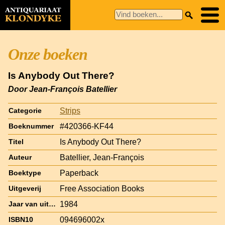
Onze boeken
Is Anybody Out There?
Door Jean-François Batellier
Strips
Categorie
#420366-KF44
Boeknummer
Is Anybody Out There?
Titel
Batellier, Jean-François
Auteur
Paperback
Boektype
Free Association Books
Uitgeverij
1984
Jaar van uitgave
094696002x
ISBN10