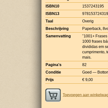
ISBN10
1537243195
ISBN13
97815372431
Taal
Overig
Beschrijving
Paperback, 8v
Samenvatting
"1001+ Frases 
1000 frases bá
divididas em s
cumprimento, t
mais.
Pagina's
82
Conditie
Goed — Bottom 
Prijs
€ 9,00
Toevoegen aan winkelwa