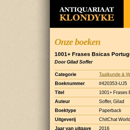
Onze boeken
1001+ Frases Bsicas Portug
Door Gilad Soffer
Categorie
Taalkunde & 
Boeknummer
#420353-UJ5
Titel
1001+ Frases B
Auteur
Soffer, Gilad
Boektype
Paperback
Uitgeverij
ChitChat Worl
Jaar van uitgave
2016