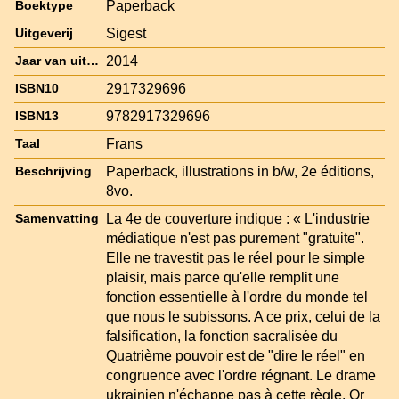
Paperback
Boektype
Sigest
Uitgeverij
2014
Jaar van uitgave
2917329696
ISBN10
9782917329696
ISBN13
Frans
Taal
Paperback, illustrations in b/w, 2e éditions,
Beschrijving
8vo.
La 4e de couverture indique : « L'industrie
Samenvatting
médiatique n'est pas purement "gratuite".
Elle ne travestit pas le réel pour le simple
plaisir, mais parce qu'elle remplit une
fonction essentielle à l'ordre du monde tel
que nous le subissons. A ce prix, celui de la
falsification, la fonction sacralisée du
Quatrième pouvoir est de "dire le réel" en
congruence avec l'ordre régnant. Le drame
ukrainien n'échappe pas à cette règle. Or