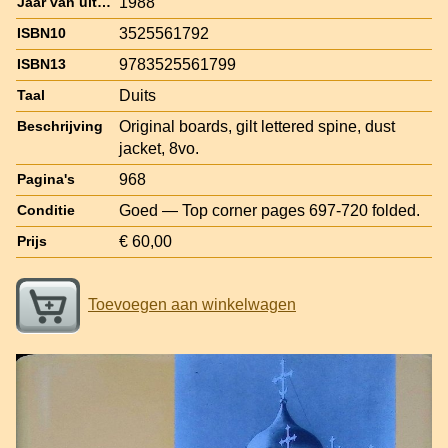
1988
Jaar van uitgave
3525561792
ISBN10
9783525561799
ISBN13
Duits
Taal
Original boards, gilt lettered spine, dust
Beschrijving
jacket, 8vo.
968
Pagina's
Goed — Top corner pages 697-720 folded.
Conditie
€ 60,00
Prijs
Toevoegen aan winkelwagen