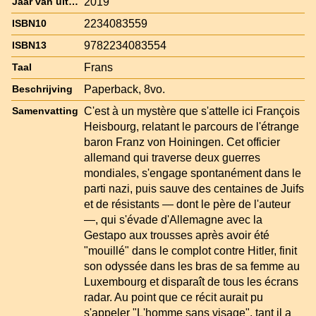
2019
Jaar van uitgave
2234083559
ISBN10
9782234083554
ISBN13
Frans
Taal
Paperback, 8vo.
Beschrijving
C'est à un mystère que s'attelle ici François
Samenvatting
Heisbourg, relatant le parcours de l'étrange
baron Franz von Hoiningen. Cet officier
allemand qui traverse deux guerres
mondiales, s'engage spontanément dans le
parti nazi, puis sauve des centaines de Juifs
et de résistants — dont le père de l'auteur
—, qui s'évade d'Allemagne avec la
Gestapo aux trousses après avoir été
"mouillé" dans le complot contre Hitler, finit
son odyssée dans les bras de sa femme au
Luxembourg et disparaît de tous les écrans
radar. Au point que ce récit aurait pu
s'appeler "L'homme sans visage", tant il a