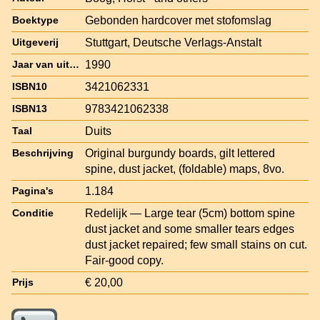
Gebonden hardcover met stofomslag
Boektype
Stuttgart, Deutsche Verlags-Anstalt
Uitgeverij
1990
Jaar van uitgave
3421062331
ISBN10
9783421062338
ISBN13
Duits
Taal
Original burgundy boards, gilt lettered
Beschrijving
spine, dust jacket, (foldable) maps, 8vo.
1.184
Pagina's
Redelijk — Large tear (5cm) bottom spine
Conditie
dust jacket and some smaller tears edges
dust jacket repaired; few small stains on cut.
Fair-good copy.
€ 20,00
Prijs