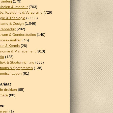
vinderij
(179)
belen & Interieur
(703)
e, Kostuums & Verzorging
(729)
igie & Theologie
(2.066)
lame & Design
(1.046)
renbedrijf
(202)
uwen & Genderstudies
(140)
oseksualiteit
(45)
cus & Kermis
(28)
onomie & Management
(910)
dia
(128)
itiek & Staatsinrichting
(633)
toons & Spotprenten
(138)
nootschappen
(61)
ariaat
e drukken
(95)
emera
(80)
sen
ersen
(1)