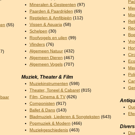
Pad
Mineralen & Gesteenten
(97)
Meu
Paarden & Paardrijden
(69)
Mod
Reptielen & Amfibieën
(112)
Rel
Vissen & Aquaria
(58)
ken
(55)
Rec
Schelpen
(30)
Boe
Roofvogels en uilen
(99)
Vro
Vlinders
(76)
Hom
Algemeen Natuur
(432)
7)
Cir
Algemeen Dieren
(467)
Ec
Algemeen Vogels
(707)
Me
Pol
Muziek, Theater & Film
Car
Muziekinstrumenten
(598)
Ge
Theater, Toneel & Cabaret
(815)
Film, Cinema & TV
(626)
nbaar
Antiqu
Componisten
(917)
Oud
Ballet & Dans
(143)
Ef
Bladmuziek, Liederen & Songteksten
(643)
Popmuziek & Modern
(466)
Diver
Muziekgeschiedenis
(463)
Div