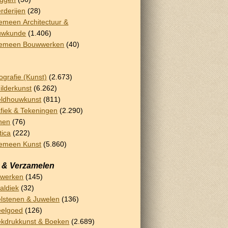
rderijen
(28)
emeen Architectuur &
uwkunde
(1.406)
gemeen Bouwwerken
(40)
ografie (Kunst)
(2.673)
ilderkunst
(6.262)
ldhouwkunst
(811)
fiek & Tekeningen
(2.290)
nen
(76)
tica
(222)
emeen Kunst
(5.860)
 & Verzamelen
rwerken
(145)
aldiek
(32)
lstenen & Juwelen
(136)
eelgoed
(126)
kdrukkunst & Boeken
(2.689)