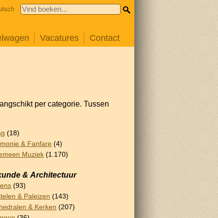
utsch
elwagen
Vacatures
Contact
rangschikt per categorie. Tussen
ng
(18)
monie & Fanfare
(4)
emeen Muziek
(1.170)
unde & Architectuur
lens
(93)
telen & Paleizen
(143)
hedralen & Kerken
(207)
uggen
(36)