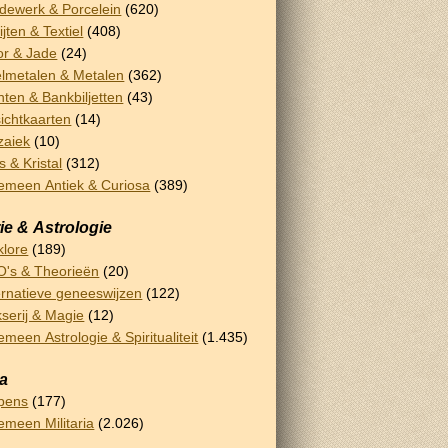
dewerk & Porcelein
(620)
ijten & Textiel
(408)
or & Jade
(24)
lmetalen & Metalen
(362)
ten & Bankbiljetten
(43)
ichtkaarten
(14)
zaiek
(10)
s & Kristal
(312)
emeen Antiek & Curiosa
(389)
ie & Astrologie
klore
(189)
's & Theorieën
(20)
ernatieve geneeswijzen
(122)
serij & Magie
(12)
emeen Astrologie & Spiritualiteit
(1.435)
ia
pens
(177)
emeen Militaria
(2.026)