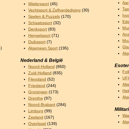
Aar
Wielersport
(45)
Tap
Vechtsport & Zelfverdediging
(30)
Ivo
Spelen & Puzzels
(170)
Ede
Schaatssport
(32)
Mun
Denksport
(83)
Ans
Hengelsport
(71)
Mo
Duiksport
(7)
Gla
4)
Algemeen Sport
(195)
Alg
Nederland & België
Esoter
Noord-Holland
(850)
Fol
Zuid-Holland
(835)
UFO
Flevoland
(52)
Alt
Friesland
(244)
Hek
Groningen
(173)
Alg
Drenthe
(97)
Noord-Brabant
(284)
Militar
Limburg
(99)
Wa
Zeeland
(167)
Alg
Overijssel
(139)