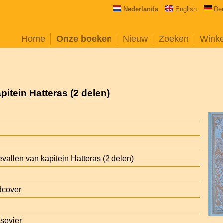
Nederlands
English
De
Home
Onze boeken
Nieuw
Zoeken
Wink
pitein Hatteras (2 delen)
vallen van kapitein Hatteras (2 delen)
dcover
sevier