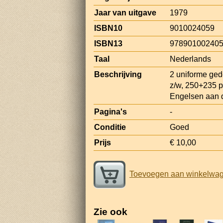
Jaar van uitgave
1979
ISBN10
9010024059
ISBN13
97890100240
Taal
Nederlands
Beschrijving
2 uniforme ged
z/w, 250+235 p
Engelsen aan 
Pagina's
-
Conditie
Goed
Prijs
€ 10,00
Toevoegen aan winkelwa
Zie ook