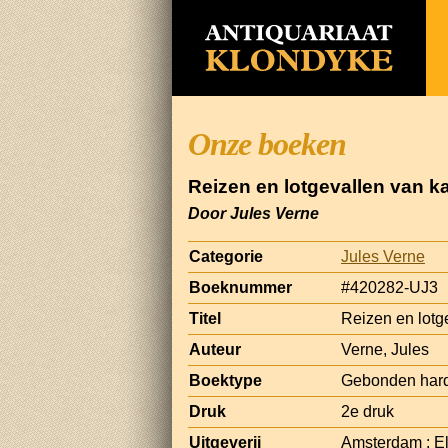
Onze boeken
Reizen en lotgevallen van ka
Door Jules Verne
Categorie
Jules Verne
Boeknummer
#420282-UJ3
Titel
Reizen en lotge
Auteur
Verne, Jules
Boektype
Gebonden har
Druk
2e druk
Uitgeverij
Amsterdam : El