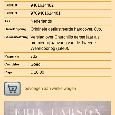
9401614482
ISBN10
9789401614481
ISBN13
Nederlands
Taal
Originele geïllustreerde hardcover, 8vo.
Beschrijving
Verslag over Churchills eerste jaar als
Samenvatting
premier bij aanvang van de Tweede
Wereldoorlog (1940).
732
Pagina's
Goed
Conditie
€ 10,00
Prijs
Toevoegen aan winkelwagen