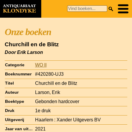
Onze boeken
Churchill en de Blitz
Door Erik Larson
WO II
Categorie
#420280-UJ3
Boeknummer
Churchill en de Blitz
Titel
Larson, Erik
Auteur
Gebonden hardcover
Boektype
1e druk
Druk
Haarlem : Xander Uitgevers BV
Uitgeverij
2021
Jaar van uitgave