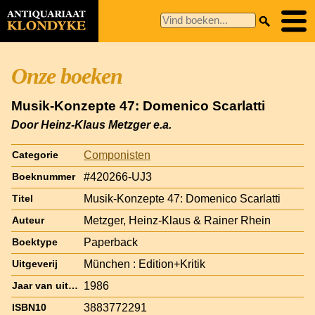
Onze boeken
Musik-Konzepte 47: Domenico Scarlatti
Door Heinz-Klaus Metzger e.a.
Componisten
Categorie
#420266-UJ3
Boeknummer
Musik-Konzepte 47: Domenico Scarlatti
Titel
Metzger, Heinz-Klaus & Rainer Rhein
Auteur
Paperback
Boektype
München : Edition+Kritik
Uitgeverij
1986
Jaar van uitgave
3883772291
ISBN10