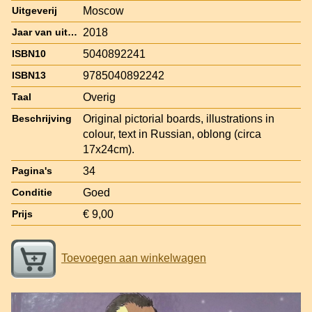
Moscow
Uitgeverij
2018
Jaar van uitgave
5040892241
ISBN10
9785040892242
ISBN13
Overig
Taal
Original pictorial boards, illustrations in
Beschrijving
colour, text in Russian, oblong (circa
17x24cm).
34
Pagina's
Goed
Conditie
€ 9,00
Prijs
Toevoegen aan winkelwagen