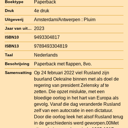
Paperback
Boektype
4e druk
Druk
Amsterdam/Antwerpen : Pluim
Uitgeverij
2023
Jaar van uitgave
9493304817
ISBN10
9789493304819
ISBN13
Nederlands
Taal
Paperback met flappen, 8vo.
Beschrijving
Op 24 februari 2022 viel Rusland zijn
Samenvatting
buurland Oekraïne binnen met als doel de
regering van president Zelensky af te
zetten. Die opzet mislukte, met een
bloedige oorlog in het hart van Europa als
gevolg. Vanaf die dag veranderde Rusland
zelf van een autocratie in een dictatuur.
Door die oorlog leek het alsof Rusland terug
in de geschiedenis werd geworpen.00Met