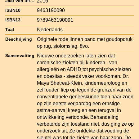
2016
Jaar van uitgave
9463190090
ISBN10
9789463190091
ISBN13
Nederlands
Taal
Originele rode linnen band met goudopdruk
Beschrijving
op rug, stofomslag, 8vo.
Nieuwe onderzoeken laten zien dat
Samenvatting
chronische ziekten bij kinderen - van
allergieën en ADHD tot psychische ziekten
en obesitas - steeds vaker voorkomen. Dr.
Maya Shetreat-Klein, kinderneuroloog en
zelf ouder, liep op tegen de grenzen van de
conventionele geneeskunde toen haar zoon
op zijn eerste verjaardag een ernstige
astma-aanval kreeg en een terugval in
ontwikkeling vertoonde. Behandeling
verbeterde zijn toestand niet, dus ging ze op
onderzoek uit. Ze ontdekte dat voeding de
sleutel was tot de ziekte van haar zoon. De