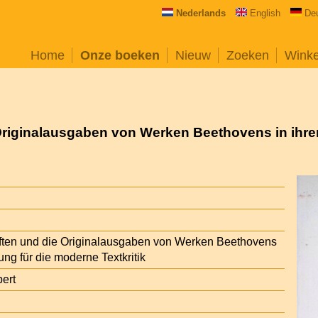
Nederlands
English
De
Home
Onze boeken
Nieuw
Zoeken
Wink
Originalausgaben von Werken Beethovens in ihre
iften und die Originalausgaben von Werken Beethovens
ung für die moderne Textkritik
bert