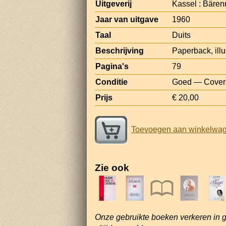
Uitgeverij
Kassel : Bärenr
Jaar van uitgave
1960
Taal
Duits
Beschrijving
Paperback, illu
Pagina's
79
Conditie
Goed — Covers 
Prijs
€ 20,00
Toevoegen aan winkelwa
Zie ook
Onze gebruikte boeken verkeren in 