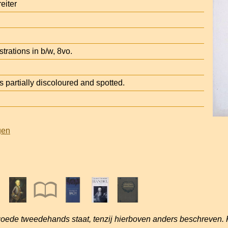
eiter
strations in b/w, 8vo.
partially discoloured and spotted.
gen
goede tweedehands staat, tenzij hierboven anders beschreven. 