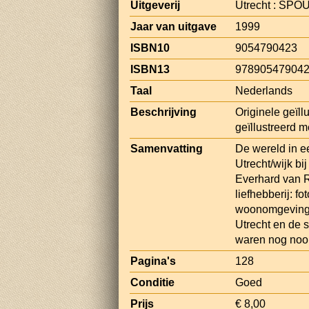
Uitgeverij
Utrecht : SPO
Jaar van uitgave
1999
ISBN10
9054790423
ISBN13
97890547904
Taal
Nederlands
Beschrijving
Originele geïl
geïllustreerd m
Samenvatting
De wereld in e
Utrecht/wijk b
Everhard van 
liefhebberij: f
woonomgeving v
Utrecht en de s
waren nog nooi
Pagina's
128
Conditie
Goed
Prijs
€ 8,00