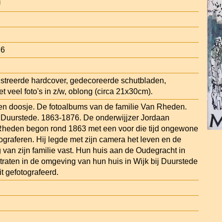
U
26
lustreerde hardcover, gedecoreerde schutbladen,
et veel foto's in z/w, oblong (circa 21x30cm).
en doosje. De fotoalbums van de familie Van Rheden.
ij Duurstede. 1863-1876. De onderwijjzer Jordaan
Rheden begon rond 1863 met een voor die tijd ongewone
otograferen. Hij legde met zijn camera het leven en de
an zijn familie vast. Hun huis aan de Oudegracht in
traten in de omgeving van hun huis in Wijk bij Duurstede
t gefotografeerd.