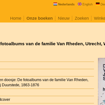
Nederlands
English
De
Home
Onze boeken
Nieuw
Zoeken
Wink
fotoalbums van de familie Van Rheden, Utrecht, W
7
en doosje: De fotoalbums van de familie Van Rheden,
bij Duurstede, 1863-1876
dcover