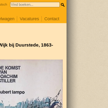
utsch
elwagen
Vacatures
Contact
ijk bij Duurstede, 1863-