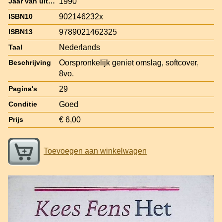
1990
Jaar van uitgave
902146232x
ISBN10
9789021462325
ISBN13
Nederlands
Taal
Oorspronkelijk geniet omslag, softcover,
Beschrijving
8vo.
29
Pagina's
Goed
Conditie
€ 6,00
Prijs
Toevoegen aan winkelwagen