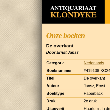
Onze boeken
De overkant
Door Ernst Jansz
Categorie
Nederlands
Boeknummer
#419138-XO2
Titel
De overkant
Auteur
Jansz, Ernst
Boektype
Paperback
Druk
2e druk
Uitgeverij
Haarlem : In d