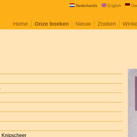
Nederlands
English
De
Home
Onze boeken
Nieuw
Zoeken
Wink
4
e Knipscheer