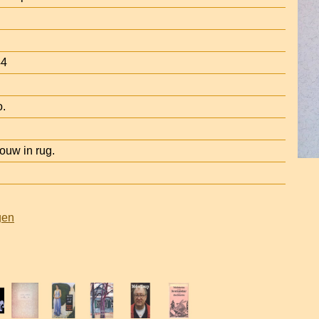
44
o.
uw in rug.
gen