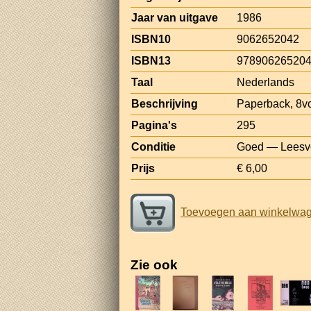
Jaar van uitgave
1986
ISBN10
9062652042
ISBN13
97890626520
Taal
Nederlands
Beschrijving
Paperback, 8v
Pagina's
295
Conditie
Goed — Leesvo
Prijs
€ 6,00
Toevoegen aan winkelwa
Zie ook