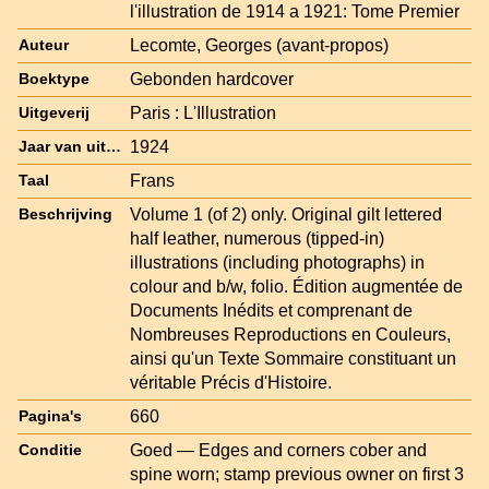
l'illustration de 1914 a 1921: Tome Premier
Lecomte, Georges (avant-propos)
Auteur
Gebonden hardcover
Boektype
Paris : L'Illustration
Uitgeverij
1924
Jaar van uitgave
Frans
Taal
Volume 1 (of 2) only. Original gilt lettered
Beschrijving
half leather, numerous (tipped-in)
illustrations (including photographs) in
colour and b/w, folio. Édition augmentée de
Documents Inédits et comprenant de
Nombreuses Reproductions en Couleurs,
ainsi qu'un Texte Sommaire constituant un
véritable Précis d'Histoire.
660
Pagina's
Goed — Edges and corners cober and
Conditie
spine worn; stamp previous owner on first 3