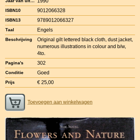
1990
Jaar van uitgave
9012066328
ISBN10
9789012066327
ISBN13
Engels
Taal
Original gilt lettered black cloth, dust jacket,
Beschrijving
numerous illustrations in colour and b/w,
4to.
302
Pagina's
Goed
Conditie
€ 25,00
Prijs
Toevoegen aan winkelwagen