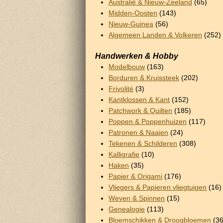
Australië & Nieuw-Zeeland
(65)
Midden-Oosten
(143)
Nieuw-Guinea
(56)
Algemeen Landen & Volkeren
(252)
Handwerken & Hobby
Modelbouw
(163)
Borduren & Kruissteek
(202)
Frivolité
(3)
Kantklossen & Kant
(152)
Patchwork & Quilten
(185)
Poppen & Poppenhuizen
(117)
Patronen & Naaien
(24)
Tekenen & Schilderen
(308)
Kalligrafie
(10)
Haken
(35)
Papier & Origami
(176)
Vliegers & Papieren vliegtuigen
(16)
Weven & Spinnen
(15)
Genealogie
(113)
Bloemschikken & Droogbloemen
(36