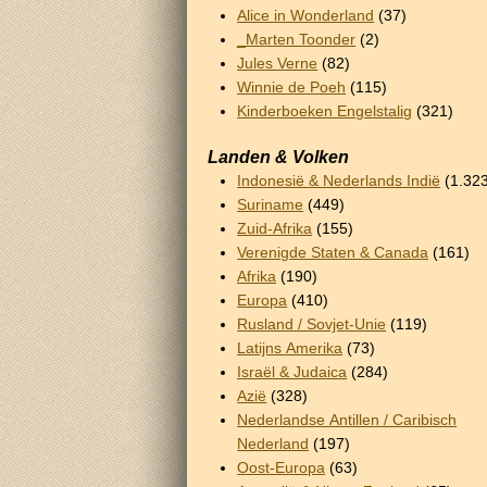
Alice in Wonderland
(37)
_Marten Toonder
(2)
Jules Verne
(82)
Winnie de Poeh
(115)
Kinderboeken Engelstalig
(321)
Landen & Volken
Indonesië & Nederlands Indië
(1.32
Suriname
(449)
Zuid-Afrika
(155)
Verenigde Staten & Canada
(161)
Afrika
(190)
Europa
(410)
Rusland / Sovjet-Unie
(119)
Latijns Amerika
(73)
Israël & Judaica
(284)
Azië
(328)
Nederlandse Antillen / Caribisch
Nederland
(197)
Oost-Europa
(63)