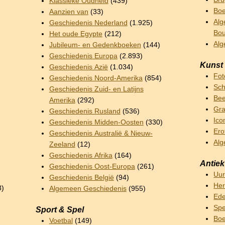
Klassieke Oudheid
(439)
Boe
Aanzien van
(33)
Alg
Geschiedenis Nederland
(1.925)
Bo
Het oude Egypte
(212)
Al
Jubileum- en Gedenkboeken
(144)
Geschiedenis Europa
(2.893)
Kunst
Geschiedenis Azië
(1.034)
Fot
Geschiedenis Noord-Amerika
(854)
Sch
Geschiedenis Zuid- en Latijns
Bee
Amerika
(292)
Gra
Geschiedenis Rusland
(536)
Ico
Geschiedenis Midden-Oosten
(330)
Ero
Geschiedenis Australië & Nieuw-
Alg
Zeeland
(12)
Geschiedenis Afrika
(164)
Antiek
Geschiedenis Oost-Europa
(261)
Uu
Geschiedenis België
(94)
Her
3)
Algemeen Geschiedenis
(955)
Ede
Sp
Sport & Spel
Boe
Voetbal
(149)