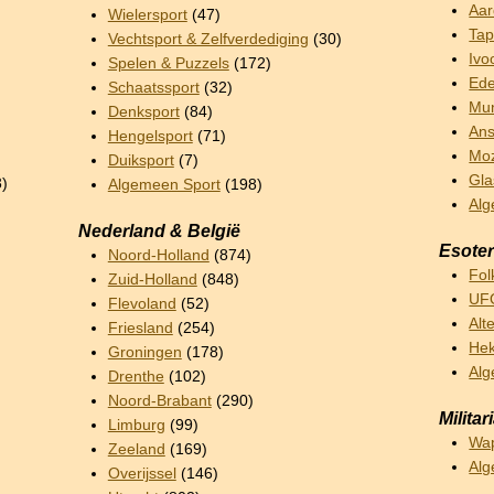
Aar
Wielersport
(47)
Tap
Vechtsport & Zelfverdediging
(30)
Ivo
Spelen & Puzzels
(172)
Ede
Schaatssport
(32)
Mun
Denksport
(84)
Ans
Hengelsport
(71)
Mo
Duiksport
(7)
Gla
3)
Algemeen Sport
(198)
Alg
Nederland & België
Esoter
Noord-Holland
(874)
Fol
Zuid-Holland
(848)
UFO
Flevoland
(52)
Alt
Friesland
(254)
Hek
Groningen
(178)
Alg
Drenthe
(102)
Noord-Brabant
(290)
Militar
Limburg
(99)
Wa
Zeeland
(169)
Alg
Overijssel
(146)