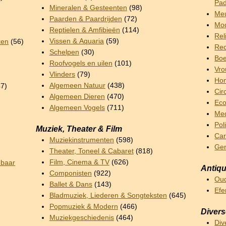
Pad
Mineralen & Gesteenten
(98)
Meu
Paarden & Paardrijden
(72)
Mod
Reptielen & Amfibieën
(114)
Rel
Vissen & Aquaria
(59)
ken
(56)
Rec
Schelpen
(30)
Boe
Roofvogels en uilen
(101)
Vro
Vlinders
(79)
Hom
Algemeen Natuur
(438)
7)
Cir
Algemeen Dieren
(470)
Ec
Algemeen Vogels
(711)
Me
Pol
Muziek, Theater & Film
Car
Muziekinstrumenten
(598)
Ge
Theater, Toneel & Cabaret
(818)
Film, Cinema & TV
(626)
nbaar
Antiqu
Componisten
(922)
Oud
Ballet & Dans
(143)
Ef
Bladmuziek, Liederen & Songteksten
(645)
Popmuziek & Modern
(466)
Diver
Muziekgeschiedenis
(464)
Div