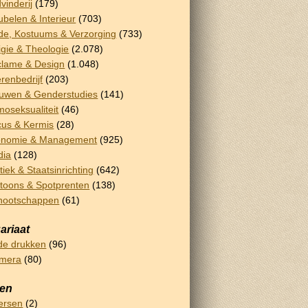
vinderij
(179)
belen & Interieur
(703)
e, Kostuums & Verzorging
(733)
igie & Theologie
(2.078)
lame & Design
(1.048)
renbedrijf
(203)
uwen & Genderstudies
(141)
oseksualiteit
(46)
cus & Kermis
(28)
onomie & Management
(925)
dia
(128)
itiek & Staatsinrichting
(642)
toons & Spotprenten
(138)
nootschappen
(61)
ariaat
e drukken
(96)
emera
(80)
sen
ersen
(2)