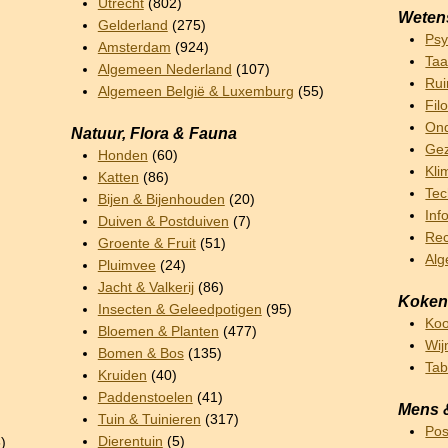
Utrecht
(802)
Weten
Gelderland
(275)
Psy
Amsterdam
(924)
Taa
Algemeen Nederland
(107)
Rui
Algemeen België & Luxemburg
(55)
Fil
Ond
Natuur, Flora & Fauna
Gez
Honden
(60)
Kli
Katten
(86)
Tec
Bijen & Bijenhouden
(20)
Inf
Duiven & Postduiven
(7)
Rec
Groente & Fruit
(51)
Al
Pluimvee
(24)
Jacht & Valkerij
(86)
Koken
Insecten & Geleedpotigen
(95)
Ko
Bloemen & Planten
(477)
Wij
Bomen & Bos
(135)
Ta
Kruiden
(40)
Paddenstoelen
(41)
Mens 
Tuin & Tuinieren
(317)
Pos
Dierentuin
(5)
)