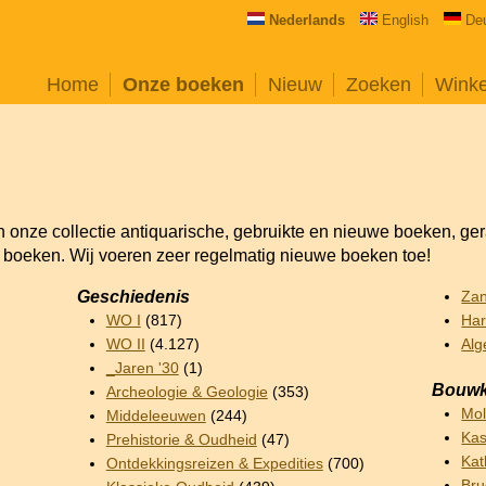
Nederlands
English
De
Home
Onze boeken
Nieuw
Zoeken
Wink
an onze collectie antiquarische, gebruikte en nieuwe boeken, ge
e boeken. Wij voeren zeer regelmatig nieuwe boeken toe!
Geschiedenis
Za
WO I
(817)
Har
WO II
(4.127)
Alg
_Jaren '30
(1)
Bouwk
Archeologie & Geologie
(353)
Mo
Middeleeuwen
(244)
Kas
Prehistorie & Oudheid
(47)
Kat
Ontdekkingsreizen & Expedities
(700)
Br