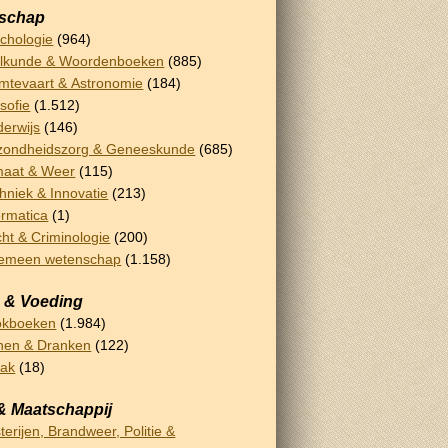
schap
chologie
(964)
lkunde & Woordenboeken
(885)
mtevaart & Astronomie
(184)
osofie
(1.512)
erwijs
(146)
ondheidszorg & Geneeskunde
(685)
maat & Weer
(115)
hniek & Innovatie
(213)
ormatica
(1)
ht & Criminologie
(200)
gemeen wetenschap
(1.158)
 & Voeding
okboeken
(1.984)
nen & Dranken
(122)
bak
(18)
& Maatschappij
terijen, Brandweer, Politie &