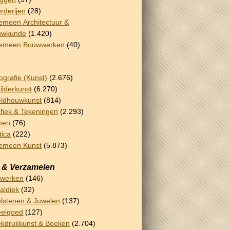
rderijen
(28)
emeen Architectuur &
uwkunde
(1.420)
gemeen Bouwwerken
(40)
ografie (Kunst)
(2.676)
ilderkunst
(6.270)
ldhouwkunst
(814)
fiek & Tekeningen
(2.293)
nen
(76)
tica
(222)
emeen Kunst
(5.873)
 & Verzamelen
rwerken
(146)
aldiek
(32)
lstenen & Juwelen
(137)
eelgoed
(127)
kdrukkunst & Boeken
(2.704)