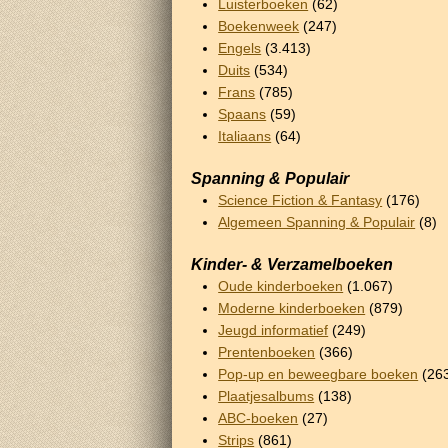
Luisterboeken
(62)
Boekenweek
(247)
Engels
(3.413)
Duits
(534)
Frans
(785)
Spaans
(59)
Italiaans
(64)
Spanning & Populair
Science Fiction & Fantasy
(176)
Algemeen Spanning & Populair
(8)
Kinder- & Verzamelboeken
Oude kinderboeken
(1.067)
Moderne kinderboeken
(879)
Jeugd informatief
(249)
Prentenboeken
(366)
Pop-up en beweegbare boeken
(26
Plaatjesalbums
(138)
ABC-boeken
(27)
Strips
(861)