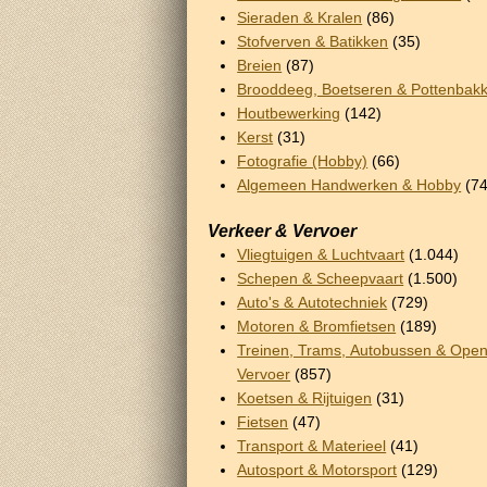
Sieraden & Kralen
(86)
Stofverven & Batikken
(35)
Breien
(87)
Brooddeeg, Boetseren & Pottenbak
Houtbewerking
(142)
Kerst
(31)
Fotografie (Hobby)
(66)
Algemeen Handwerken & Hobby
(74
Verkeer & Vervoer
Vliegtuigen & Luchtvaart
(1.044)
Schepen & Scheepvaart
(1.500)
Auto's & Autotechniek
(729)
Motoren & Bromfietsen
(189)
Treinen, Trams, Autobussen & Ope
Vervoer
(857)
Koetsen & Rijtuigen
(31)
Fietsen
(47)
Transport & Materieel
(41)
Autosport & Motorsport
(129)