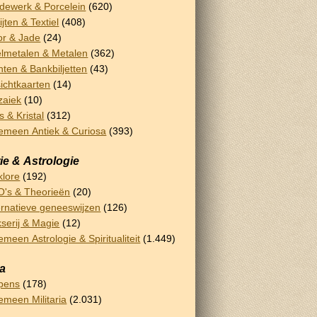
dewerk & Porcelein
(620)
ijten & Textiel
(408)
or & Jade
(24)
lmetalen & Metalen
(362)
ten & Bankbiljetten
(43)
ichtkaarten
(14)
zaiek
(10)
s & Kristal
(312)
emeen Antiek & Curiosa
(393)
ie & Astrologie
klore
(192)
's & Theorieën
(20)
ernatieve geneeswijzen
(126)
serij & Magie
(12)
emeen Astrologie & Spiritualiteit
(1.449)
ia
pens
(178)
emeen Militaria
(2.031)