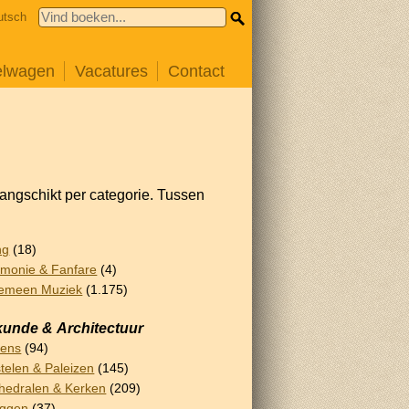
utsch
elwagen
Vacatures
Contact
rangschikt per categorie. Tussen
ng
(18)
monie & Fanfare
(4)
emeen Muziek
(1.175)
unde & Architectuur
lens
(94)
telen & Paleizen
(145)
hedralen & Kerken
(209)
uggen
(37)