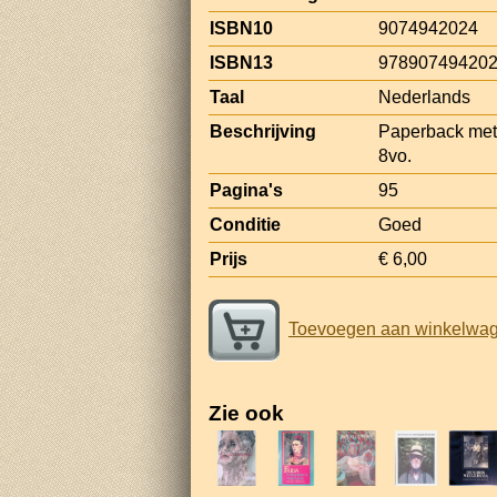
ISBN10
9074942024
ISBN13
97890749420
Taal
Nederlands
Beschrijving
Paperback met f
8vo.
Pagina's
95
Conditie
Goed
Prijs
€ 6,00
Toevoegen aan winkelwa
Zie ook