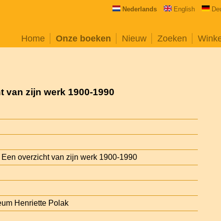
Nederlands
English
De
Home
Onze boeken
Nieuw
Zoeken
Wink
t van zijn werk 1900-1990
 Een overzicht van zijn werk 1900-1990
eum Henriette Polak