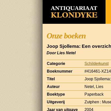
Onze boeken
Joop Sjollema: Een overzich
Door Lies Netel
Categorie
Schilderkunst
Boeknummer
#416461-XZ14
Titel
Joop Sjollema:
Auteur
Netel, Lies
Boektype
Paperback
Uitgeverij
Zutphen : Mus
Jaar van uitgave
2004