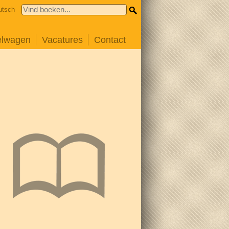
utsch
elwagen
Vacatures
Contact