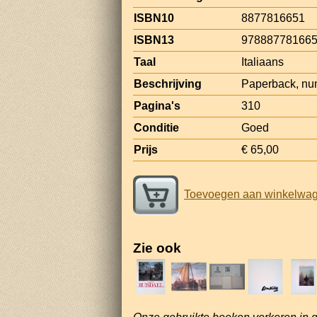
ISBN10
8877816651
ISBN13
97888778166
Taal
Italiaans
Beschrijving
Paperback, nume
Pagina's
310
Conditie
Goed
Prijs
€ 65,00
Toevoegen aan winkelwa
Zie ook