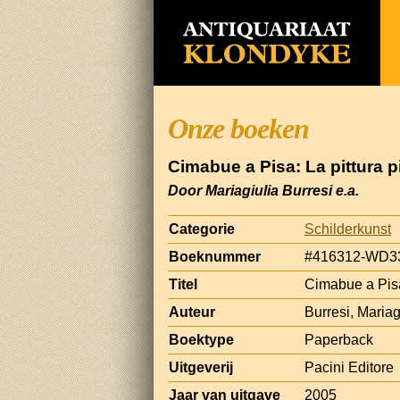
Onze boeken
Cimabue a Pisa: La pittura 
Door Mariagiulia Burresi e.a.
Categorie
Schilderkunst
Boeknummer
#416312-WD3
Titel
Cimabue a Pisa
Auteur
Burresi, Maria
Boektype
Paperback
Uitgeverij
Pacini Editore
Jaar van uitgave
2005