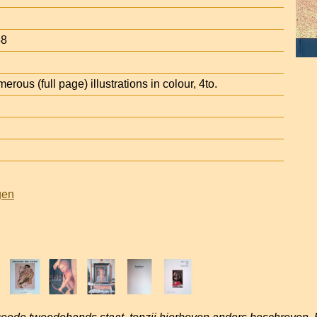
58
rous (full page) illustrations in colour, 4to.
gen