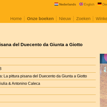
Nederlands
English
De
Home
Onze boeken
Nieuw
Zoeken
Wink
pisana del Duecento da Giunta a Giotto
3
: La pittura pisana del Duecento da Giunta a Giotto
giulia & Antonino Caleca