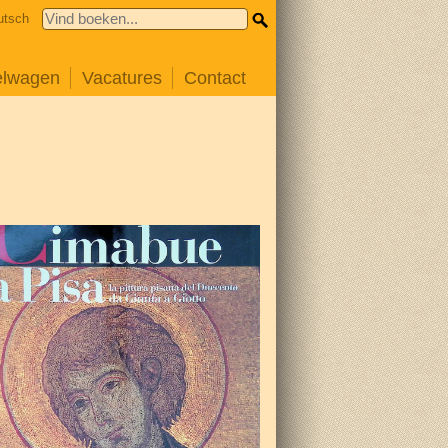
utsch
elwagen
Vacatures
Contact