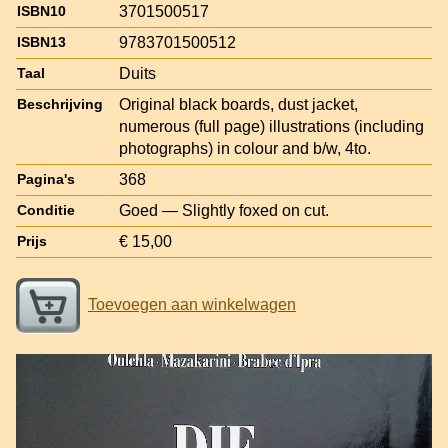
3701500517
ISBN10
9783701500512
ISBN13
Duits
Taal
Original black boards, dust jacket,
Beschrijving
numerous (full page) illustrations (including
photographs) in colour and b/w, 4to.
368
Pagina's
Goed — Slightly foxed on cut.
Conditie
€ 15,00
Prijs
Toevoegen aan winkelwagen