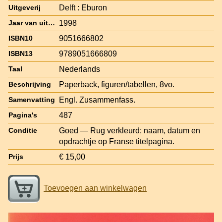
Delft : Eburon
Uitgeverij
1998
Jaar van uitgave
9051666802
ISBN10
9789051666809
ISBN13
Nederlands
Taal
Paperback, figuren/tabellen, 8vo.
Beschrijving
Engl. Zusammenfass.
Samenvatting
487
Pagina's
Goed — Rug verkleurd; naam, datum en
Conditie
opdrachtje op Franse titelpagina.
€ 15,00
Prijs
Toevoegen aan winkelwagen