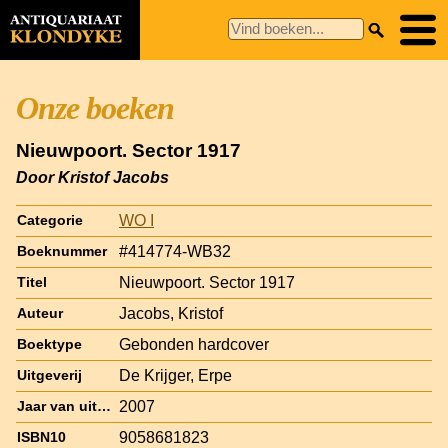
Onze boeken
Nieuwpoort. Sector 1917
Door Kristof Jacobs
WO I
Categorie
#414774-WB32
Boeknummer
Nieuwpoort. Sector 1917
Titel
Jacobs, Kristof
Auteur
Gebonden hardcover
Boektype
De Krijger, Erpe
Uitgeverij
2007
Jaar van uitgave
9058681823
ISBN10