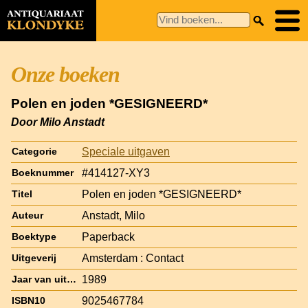
Onze boeken
Polen en joden *GESIGNEERD*
Door Milo Anstadt
Speciale uitgaven
Categorie
#414127-XY3
Boeknummer
Polen en joden *GESIGNEERD*
Titel
Anstadt, Milo
Auteur
Paperback
Boektype
Amsterdam : Contact
Uitgeverij
1989
Jaar van uitgave
9025467784
ISBN10