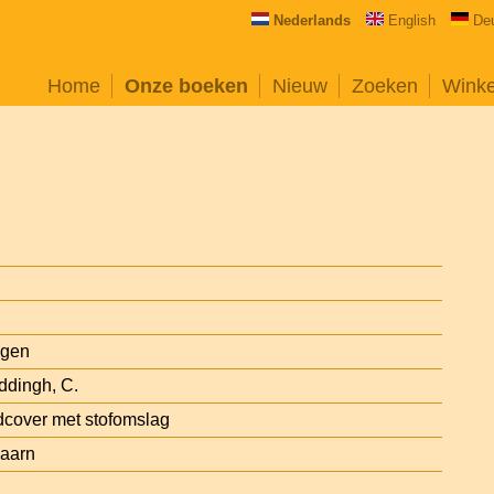
Nederlands
English
De
Home
Onze boeken
Nieuw
Zoeken
Wink
agen
ddingh, C.
cover met stofomslag
Baarn