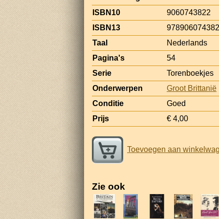
ISBN10
9060743822
ISBN13
97890607438
Taal
Nederlands
Pagina's
54
Serie
Torenboekjes
Onderwerpen
Groot Brittanië
Conditie
Goed
Prijs
€ 4,00
Toevoegen aan winkelwa
Zie ook