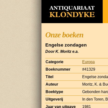
Onze boeken
Engelse zondagen
Door K. Moritz e.a.
Categorie
Europa
Boeknummer
#41329
Titel
Engelse zond
Auteur
Moritz, K. & Bu
Boektype
Gebonden hard
Uitgeverij
In den Toren, 
Jaar van uitgave
1981