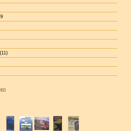
29
(11)
gen