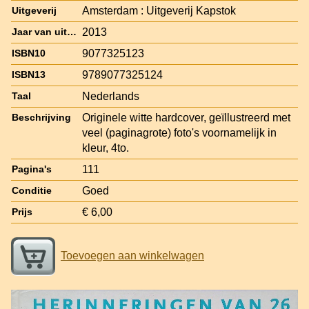
Amsterdam : Uitgeverij Kapstok
Uitgeverij
2013
Jaar van uitgave
9077325123
ISBN10
9789077325124
ISBN13
Nederlands
Taal
Originele witte hardcover, geïllustreerd met
Beschrijving
veel (paginagrote) foto's voornamelijk in
kleur, 4to.
111
Pagina's
Goed
Conditie
€ 6,00
Prijs
Toevoegen aan winkelwagen