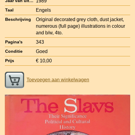
1989
Jaar van uitgave
Engels
Taal
Original decorated grey cloth, dust jacket,
Beschrijving
numerous (full page) illustrations in colour
and b/w, 4to.
343
Pagina's
Goed
Conditie
€ 10,00
Prijs
Toevoegen aan winkelwagen