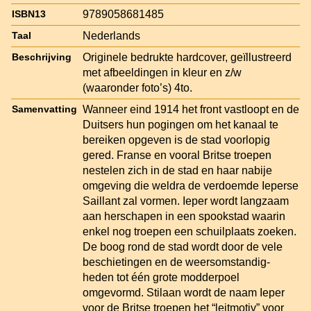
9789058681485
ISBN13
Nederlands
Taal
Originele bedrukte hardcover, geïllustreerd
Beschrijving
met afbeeldingen in kleur en z/w
(waaronder foto’s) 4to.
Wanneer eind 1914 het front vastloopt en de
Samenvatting
Duitsers hun pogingen om het kanaal te
bereiken opgeven is de stad voorlopig
gered. Franse en vooral Britse troepen
nestelen zich in de stad en haar nabije
omgeving die weldra de verdoemde Ieperse
Saillant zal vormen. Ieper wordt langzaam
aan herschapen in een spookstad waarin
enkel nog troepen een schuilplaats zoeken.
De boog rond de stad wordt door de vele
beschietingen en de weersomstandig-
heden tot één grote modderpoel
omgevormd. Stilaan wordt de naam Ieper
voor de Britse troepen het “leitmotiv” voor