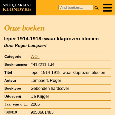
Onze boeken
Ieper 1914-1918: waar klaprozen bloeien
Door Roger Lampaert
WO I
Categorie
#412211-LJ4
Boeknummer
Ieper 1914-1918: waar klaprozen bloeien
Titel
Lampaert, Roger
Auteur
Gebonden hardcover
Boektype
De Krijger
Uitgeverij
2005
Jaar van uitgave
9058681483
ISBN10