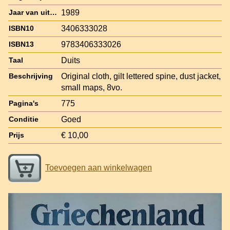
1989
Jaar van uitgave
3406333028
ISBN10
9783406333026
ISBN13
Duits
Taal
Original cloth, gilt lettered spine, dust jacket,
Beschrijving
small maps, 8vo.
775
Pagina's
Goed
Conditie
€ 10,00
Prijs
Toevoegen aan winkelwagen