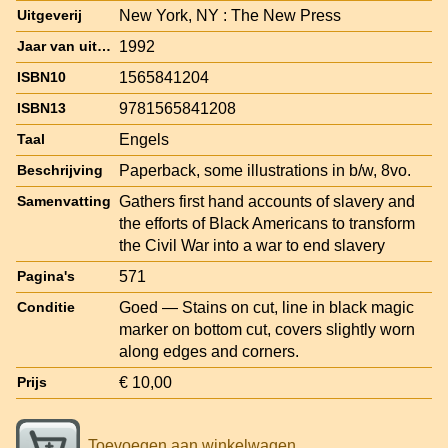
New York, NY : The New Press
Uitgeverij
1992
Jaar van uitgave
1565841204
ISBN10
9781565841208
ISBN13
Engels
Taal
Paperback, some illustrations in b/w, 8vo.
Beschrijving
Gathers first hand accounts of slavery and
Samenvatting
the efforts of Black Americans to transform
the Civil War into a war to end slavery
571
Pagina's
Goed — Stains on cut, line in black magic
Conditie
marker on bottom cut, covers slightly worn
along edges and corners.
€ 10,00
Prijs
Toevoegen aan winkelwagen