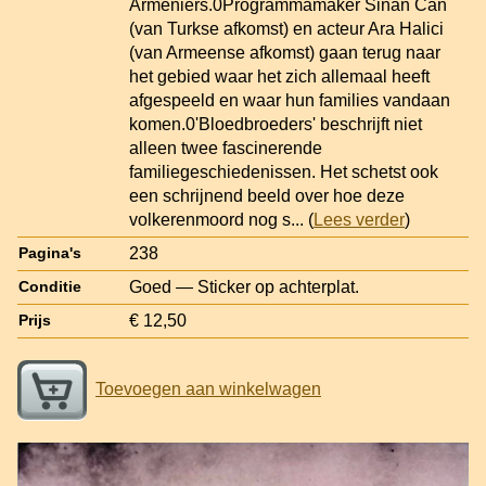
Armeniërs.0Programmamaker Sinan Can
(van Turkse afkomst) en acteur Ara Halici
(van Armeense afkomst) gaan terug naar
het gebied waar het zich allemaal heeft
afgespeeld en waar hun families vandaan
komen.0'Bloedbroeders' beschrijft niet
alleen twee fascinerende
familiegeschiedenissen. Het schetst ook
een schrijnend beeld over hoe deze
volkerenmoord nog s
... (
Lees verder
)
238
Pagina's
Goed — Sticker op achterplat.
Conditie
€ 12,50
Prijs
Toevoegen aan winkelwagen