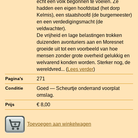
echt een volk begonnen te voelen. Ze
hadden een eigen hoofdstad (het dorp
Kelmis), een staatshoofd (de burgemeester)
en een verdedigingsmacht (de
veldwachter).
De vrijheid en lage belastingen trokken
duizenden avonturiers aan en Moresnet
groeide uit tot een voorbeeld van hoe
mensen zonder grote overheid gelukkig en
welvarend konden worden. Sterker nog, de
wereldvred
... (
Lees verder
)
271
Pagina's
Goed — Scheurtje onderrand voorplat
Conditie
omslag.
€ 8,00
Prijs
Toevoegen aan winkelwagen