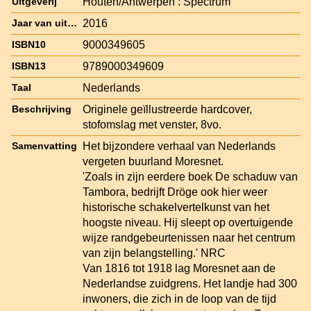
Houten/Antwerpen : Spectrum
Uitgeverij
2016
Jaar van uitgave
9000349605
ISBN10
9789000349609
ISBN13
Nederlands
Taal
Originele geïllustreerde hardcover,
Beschrijving
stofomslag met venster, 8vo.
Het bijzondere verhaal van Nederlands
Samenvatting
vergeten buurland Moresnet.
'Zoals in zijn eerdere boek De schaduw van
Tambora, bedrijft Dröge ook hier weer
historische schakelvertelkunst van het
hoogste niveau. Hij sleept op overtuigende
wijze randgebeurtenissen naar het centrum
van zijn belangstelling.' NRC
Van 1816 tot 1918 lag Moresnet aan de
Nederlandse zuidgrens. Het landje had 300
inwoners, die zich in de loop van de tijd