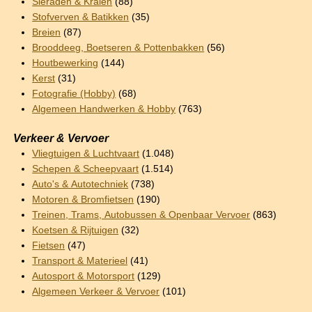
Sieraden & Kralen
(88)
Stofverven & Batikken
(35)
Breien
(87)
Brooddeeg, Boetseren & Pottenbakken
(56)
Houtbewerking
(144)
Kerst
(31)
Fotografie (Hobby)
(68)
Algemeen Handwerken & Hobby
(763)
Verkeer & Vervoer
Vliegtuigen & Luchtvaart
(1.048)
Schepen & Scheepvaart
(1.514)
Auto's & Autotechniek
(738)
Motoren & Bromfietsen
(190)
Treinen, Trams, Autobussen & Openbaar Vervoer
(863)
Koetsen & Rijtuigen
(32)
Fietsen
(47)
Transport & Materieel
(41)
Autosport & Motorsport
(129)
Algemeen Verkeer & Vervoer
(101)