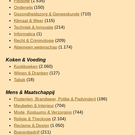
Filosofie
(1.535)
Onderwijs
(150)
Gezondheidszorg & Geneeskunde
(710)
Klimaat & Weer
(115)
Techniek & Innovatie
(214)
Informatica
(1)
Recht & Criminologie
(209)
Algemeen wetenschap
(1.174)
Koken & Voeding
Kookboeken
(2.060)
Wijnen & Dranken
(127)
Tabak
(18)
Mens & Maatschappij
Posterijen, Brandweer, Politie & Padvinderij
(186)
Meubelen & Interieur
(704)
Mode, Kostuums & Verzorging
(744)
Religie & Theologie
(2.104)
Reclame & Design
(1.050)
Boerenbedrijf
(211)