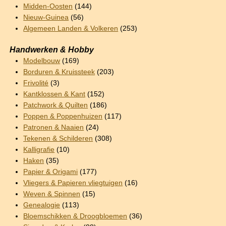
Midden-Oosten
(144)
Nieuw-Guinea
(56)
Algemeen Landen & Volkeren
(253)
Handwerken & Hobby
Modelbouw
(169)
Borduren & Kruissteek
(203)
Frivolité
(3)
Kantklossen & Kant
(152)
Patchwork & Quilten
(186)
Poppen & Poppenhuizen
(117)
Patronen & Naaien
(24)
Tekenen & Schilderen
(308)
Kalligrafie
(10)
Haken
(35)
Papier & Origami
(177)
Vliegers & Papieren vliegtuigen
(16)
Weven & Spinnen
(15)
Genealogie
(113)
Bloemschikken & Droogbloemen
(36)