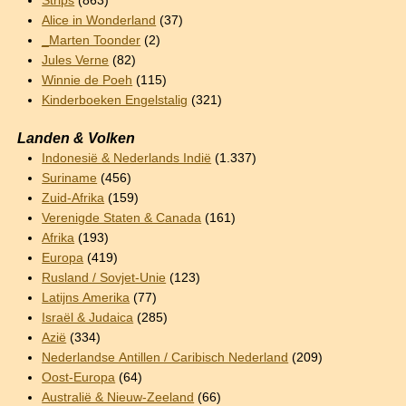
Strips
(863)
Alice in Wonderland
(37)
_Marten Toonder
(2)
Jules Verne
(82)
Winnie de Poeh
(115)
Kinderboeken Engelstalig
(321)
Landen & Volken
Indonesië & Nederlands Indië
(1.337)
Suriname
(456)
Zuid-Afrika
(159)
Verenigde Staten & Canada
(161)
Afrika
(193)
Europa
(419)
Rusland / Sovjet-Unie
(123)
Latijns Amerika
(77)
Israël & Judaica
(285)
Azië
(334)
Nederlandse Antillen / Caribisch Nederland
(209)
Oost-Europa
(64)
Australië & Nieuw-Zeeland
(66)