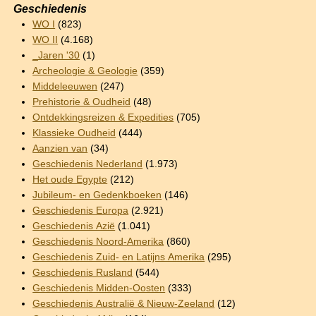
Geschiedenis
WO I
(823)
WO II
(4.168)
_Jaren '30
(1)
Archeologie & Geologie
(359)
Middeleeuwen
(247)
Prehistorie & Oudheid
(48)
Ontdekkingsreizen & Expedities
(705)
Klassieke Oudheid
(444)
Aanzien van
(34)
Geschiedenis Nederland
(1.973)
Het oude Egypte
(212)
Jubileum- en Gedenkboeken
(146)
Geschiedenis Europa
(2.921)
Geschiedenis Azië
(1.041)
Geschiedenis Noord-Amerika
(860)
Geschiedenis Zuid- en Latijns Amerika
(295)
Geschiedenis Rusland
(544)
Geschiedenis Midden-Oosten
(333)
Geschiedenis Australië & Nieuw-Zeeland
(12)