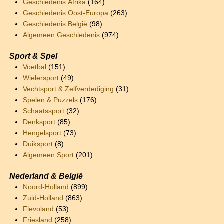
Geschiedenis Afrika
(164)
Geschiedenis Oost-Europa
(263)
Geschiedenis België
(98)
Algemeen Geschiedenis
(974)
Sport & Spel
Voetbal
(151)
Wielersport
(49)
Vechtsport & Zelfverdediging
(31)
Spelen & Puzzels
(176)
Schaatssport
(32)
Denksport
(85)
Hengelsport
(73)
Duiksport
(8)
Algemeen Sport
(201)
Nederland & België
Noord-Holland
(899)
Zuid-Holland
(863)
Flevoland
(53)
Friesland
(258)