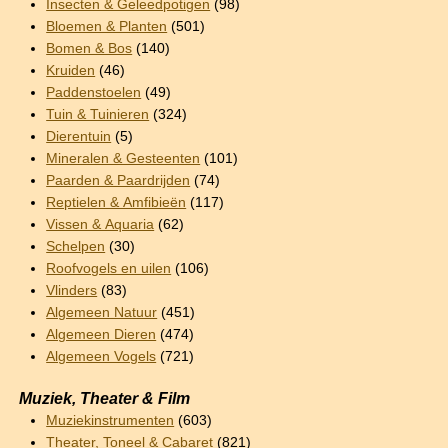
Insecten & Geleedpotigen
(98)
Bloemen & Planten
(501)
Bomen & Bos
(140)
Kruiden
(46)
Paddenstoelen
(49)
Tuin & Tuinieren
(324)
Dierentuin
(5)
Mineralen & Gesteenten
(101)
Paarden & Paardrijden
(74)
Reptielen & Amfibieën
(117)
Vissen & Aquaria
(62)
Schelpen
(30)
Roofvogels en uilen
(106)
Vlinders
(83)
Algemeen Natuur
(451)
Algemeen Dieren
(474)
Algemeen Vogels
(721)
Muziek, Theater & Film
Muziekinstrumenten
(603)
Theater, Toneel & Cabaret
(821)