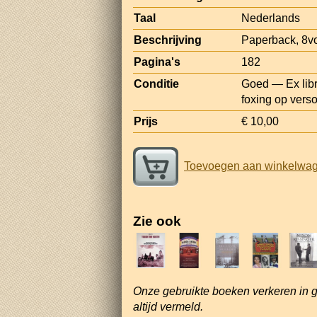
Taal
Nederlands
Beschrijving
Paperback, 8v
Pagina's
182
Conditie
Goed — Ex libri
foxing op verso
Prijs
€ 10,00
Toevoegen aan winkelwa
Zie ook
Onze gebruikte boeken verkeren in 
altijd vermeld.