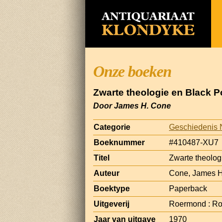
Onze boeken
Zwarte theologie en Black 
Door James H. Cone
Categorie
Geschiedenis 
Boeknummer
#410487-XU7
Titel
Zwarte theolog
Auteur
Cone, James H
Boektype
Paperback
Uitgeverij
Roermond : R
Jaar van uitgave
1970