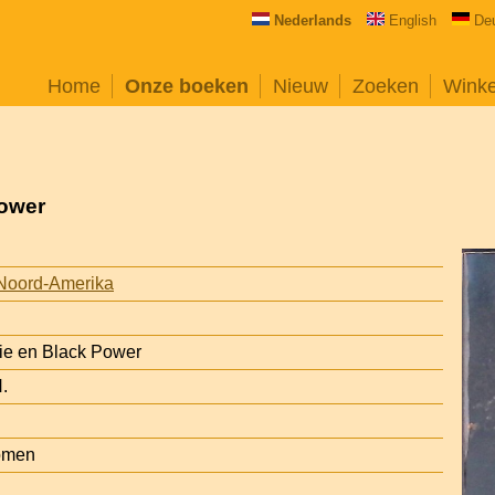
Nederlands
English
De
Home
Onze boeken
Nieuw
Zoeken
Wink
Power
Noord-Amerika
ie en Black Power
.
omen