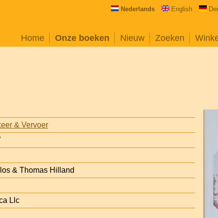
Nederlands
English
De
Home
Onze boeken
Nieuw
Zoeken
Wink
eer & Vervoer
7
rlos & Thomas Hilland
ca Llc