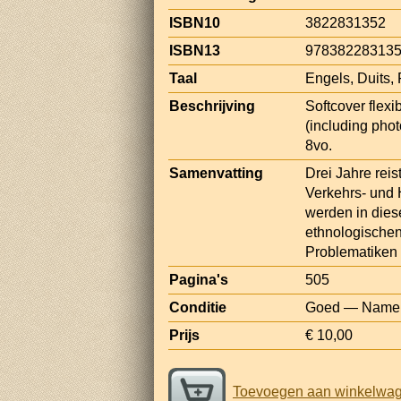
ISBN10
3822831352
ISBN13
97838228313
Taal
Engels, Duits,
Beschrijving
Softcover flex
(including phot
8vo.
Samenvatting
Drei Jahre rei
Verkehrs- und 
werden in dies
ethnologischen
Problematiken
Pagina's
505
Conditie
Goed — Name an
Prijs
€ 10,00
Toevoegen aan winkelwa