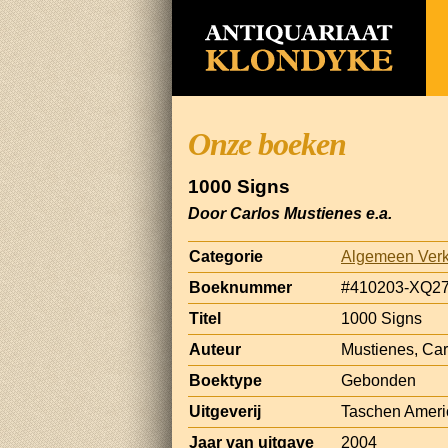
Onze boeken
1000 Signs
Door Carlos Mustienes e.a.
Categorie
Algemeen Verk
Boeknummer
#410203-XQ2
Titel
1000 Signs
Auteur
Mustienes, Ca
Boektype
Gebonden
Uitgeverij
Taschen Ameri
Jaar van uitgave
2004