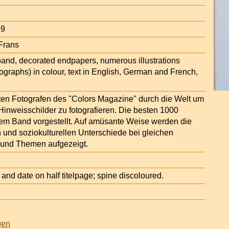
59
 Frans
iband, decorated endpapers, numerous illustrations
ographs) in colour, text in English, German and French,
sten Fotografen des "Colors Magazine" durch die Welt um
Hinweisschilder zu fotografieren. Die besten 1000
em Band vorgestellt. Auf amüsante Weise werden die
 und soziokulturellen Unterschiede bei gleichen
 und Themen aufgezeigt.
d date on half titelpage; spine discoloured.
gen