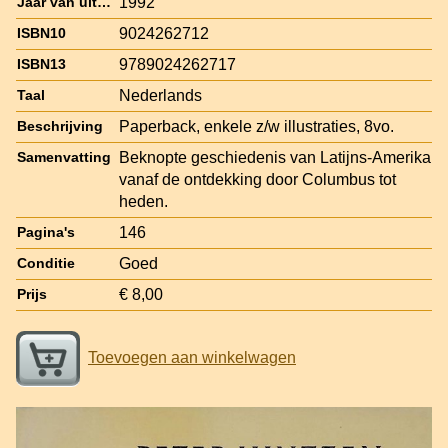
1992
Jaar van uitgave
9024262712
ISBN10
9789024262717
ISBN13
Nederlands
Taal
Paperback, enkele z/w illustraties, 8vo.
Beschrijving
Beknopte geschiedenis van Latijns-Amerika
Samenvatting
vanaf de ontdekking door Columbus tot
heden.
146
Pagina's
Goed
Conditie
€ 8,00
Prijs
Toevoegen aan winkelwagen