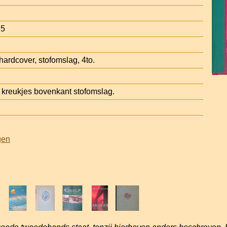
35
hardcover, stofomslag, 4to.
kreukjes bovenkant stofomslag.
gen