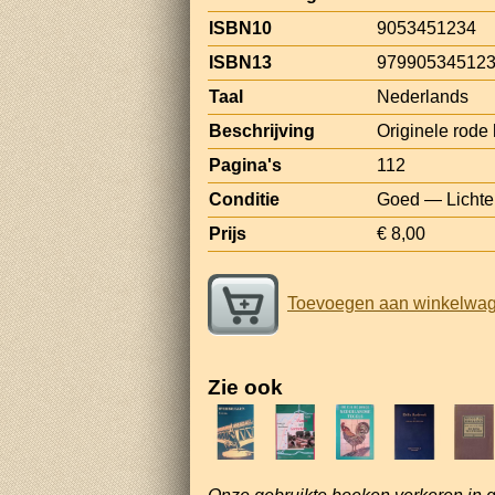
ISBN10
9053451234
ISBN13
97990534512
Taal
Nederlands
Beschrijving
Originele rode 
Pagina's
112
Conditie
Goed — Lichte 
Prijs
€ 8,00
Toevoegen aan winkelwa
Zie ook