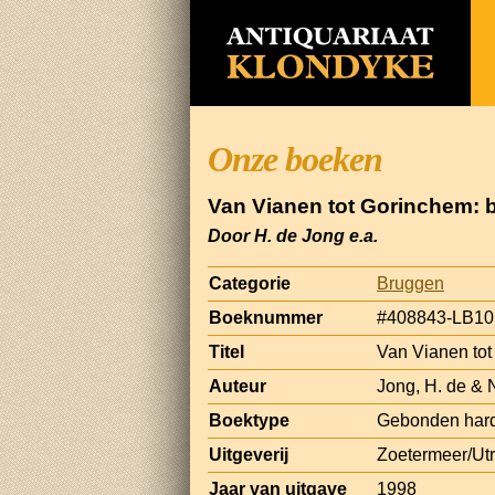
Onze boeken
Van Vianen tot Gorinchem: 
Door H. de Jong e.a.
Categorie
Bruggen
Boeknummer
#408843-LB10
Titel
Van Vianen to
Auteur
Jong, H. de &
Boektype
Gebonden hard
Uitgeverij
Zoetermeer/Utr
Jaar van uitgave
1998