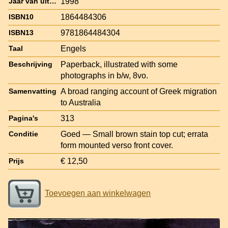
1998
Jaar van uitgave
1864484306
ISBN10
9781864484304
ISBN13
Engels
Taal
Paperback, illustrated with some
Beschrijving
photographs in b/w, 8vo.
A broad ranging account of Greek migration
Samenvatting
to Australia
313
Pagina's
Goed — Small brown stain top cut; errata
Conditie
form mounted verso front cover.
€ 12,50
Prijs
Toevoegen aan winkelwagen